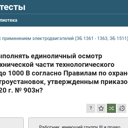
 тесты
лиотека
 применением электродвигателей (ЭБ 1361 - 1363, ЭБ 1511
выполнять единоличный осмотр
хнической части технологического
о 1000 В согласно Правилам по охран
ктроустановок, утвержденным приказ
20 г.
№ 903н?
?
Работник, имеющий группу III и право