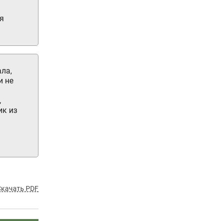
я
ла,
и не
,
ик из
Скачать PDF