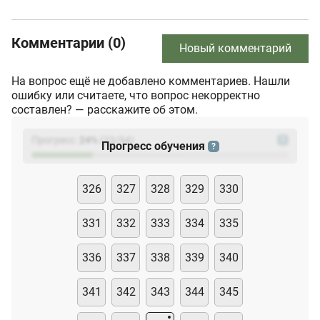
Комментарии (0)
Новый комментарий
На вопрос ещё не добавлено комментариев. Нашли
ошибку или считаете, что вопрос некорректно
составлен? — расскажите об этом.
Прогресс:
24
%
(
23
/94)
?
Прогресс обучения
?
326
327
328
329
330
331
332
333
334
335
336
337
338
339
340
341
342
343
344
345