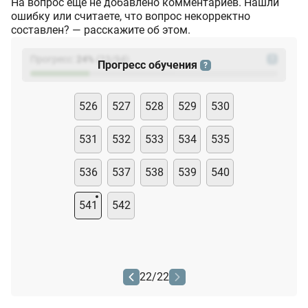
На вопрос ещё не добавлено комментариев. Нашли
ошибку или считаете, что вопрос некорректно
составлен? — расскажите об этом.
Прогресс:
24
%
(
23
/94)
?
Прогресс обучения
?
526
527
528
529
530
531
532
533
534
535
536
537
538
539
540
541
542
22
/
22