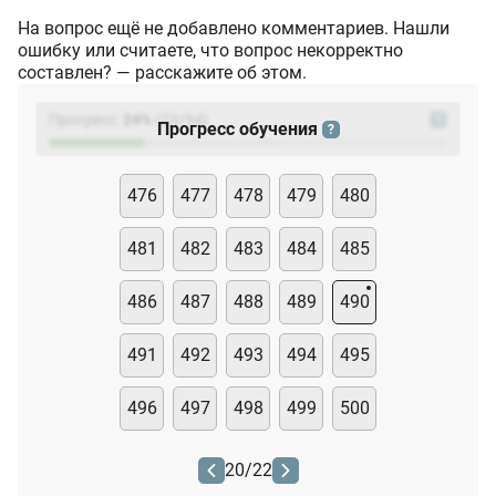
На вопрос ещё не добавлено комментариев. Нашли
ошибку или считаете, что вопрос некорректно
составлен? — расскажите об этом.
Прогресс:
24
%
(
23
/94)
?
Прогресс обучения
?
476
477
478
479
480
481
482
483
484
485
486
487
488
489
490
491
492
493
494
495
496
497
498
499
500
20
/
22