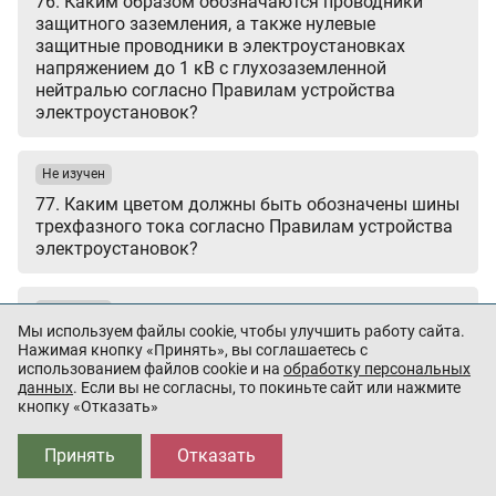
76. Каким образом обозначаются проводники
защитного заземления, а также нулевые
защитные проводники в электроустановках
напряжением до 1 кВ с глухозаземленной
нейтралью согласно Правилам устройства
электроустановок?
Не изучен
77. Каким цветом должны быть обозначены шины
трехфазного тока согласно Правилам устройства
электроустановок?
Не изучен
Мы используем файлы cookie, чтобы улучшить работу сайта.
78. Как обозначаются шины при переменном
Нажимая кнопку «Принять», вы соглашаетесь с
однофазном токе согласно Правилам устройства
использованием файлов cookie и на
обработку персональных
электроустановок?
данных
. Если вы не согласны, то покиньте сайт или нажмите
кнопку «Отказать»
Не изучен
Принять
Отказать
79. Как обозначаются шины при постоянном токе