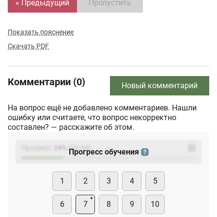
« Предыдущий
Пропустить
Показать пояснение
Скачать PDF
Комментарии (0)
Новый комментарий
На вопрос ещё не добавлено комментариев. Нашли
ошибку или считаете, что вопрос некорректно
составлен? — расскажите об этом.
Прогресс:
24
%
(
23
/94)
?
Прогресс обучения
?
1
2
3
4
5
6
7
8
9
10