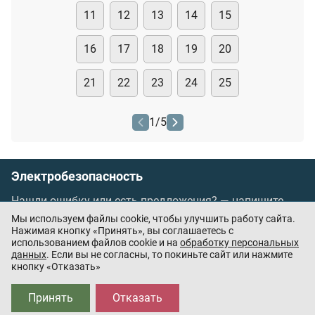
11
12
13
14
15
16
17
18
19
20
21
22
23
24
25
1
/
5
Электробезопасность
Нашли ошибку или есть предложения? —
напишите
нам
Мы используем файлы cookie, чтобы улучшить работу сайта.
Порядок проведения оплаты по банковским
Нажимая кнопку «Принять», вы соглашаетесь с
использованием файлов cookie и на
обработку персональных
картам
/
Цены
/
Оферта
данных
. Если вы не согласны, то покиньте сайт или нажмите
кнопку «Отказать»
Приложения партнёров:
Принять
Отказать