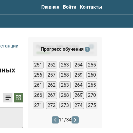
Главная
Войти
Контакты
останции
Прогресс:
24
%
(
23
/94)
?
Прогресс обучения
?
251
252
253
254
255
нных
256
257
258
259
260
261
262
263
264
265
266
267
268
269
270
271
272
273
274
275
11
/
34