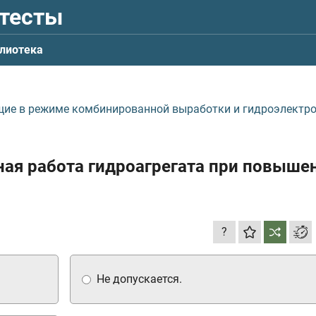
 тесты
лиотека
щие в режиме комбинированной выработки и гидроэлектр
ьная работа гидроагрегата при повыше
?
Не допускается.