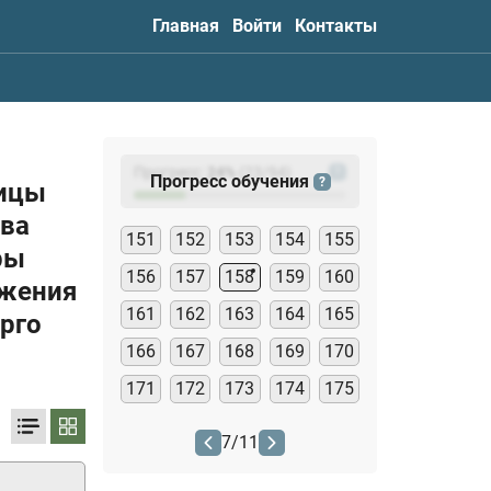
Главная
Войти
Контакты
Прогресс:
24
%
(
23
/94)
?
Прогресс обучения
?
лицы
ива
151
152
153
154
155
ры
156
157
158
159
160
бжения
161
162
163
164
165
рго
166
167
168
169
170
171
172
173
174
175
7
/
11