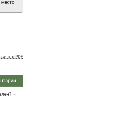
 место.
Скачать PDF
нтарий
влен? —