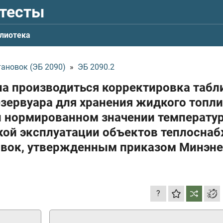
 тесты
лиотека
ановок (ЭБ 2090)
»
ЭБ 2090.2
жна производиться корректировка таб
зервуара для хранения жидкого топл
ри нормированном значении температу
кой эксплуатации объектов теплосна
овок, утвержденным приказом Минэне
?