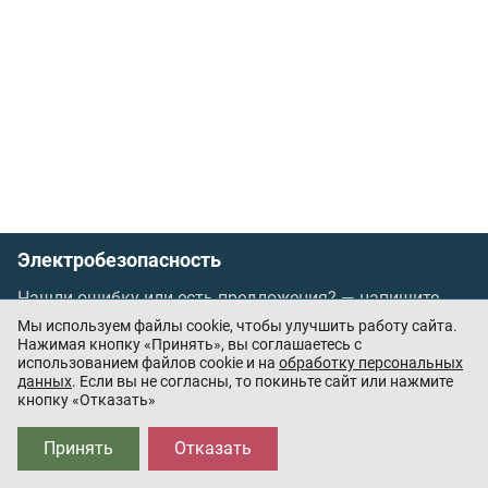
Электробезопасность
Нашли ошибку или есть предложения? —
напишите
нам
Мы используем файлы cookie, чтобы улучшить работу сайта.
Порядок проведения оплаты по банковским
Нажимая кнопку «Принять», вы соглашаетесь с
использованием файлов cookie и на
обработку персональных
картам
/
Цены
/
Оферта
данных
. Если вы не согласны, то покиньте сайт или нажмите
кнопку «Отказать»
Приложения партнёров:
Принять
Отказать