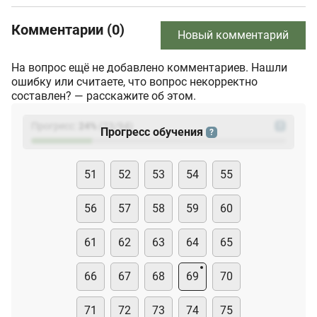
Комментарии (0)
Новый комментарий
На вопрос ещё не добавлено комментариев. Нашли
ошибку или считаете, что вопрос некорректно
составлен? — расскажите об этом.
Прогресс:
24
%
(
23
/94)
?
Прогресс обучения
?
51
52
53
54
55
56
57
58
59
60
61
62
63
64
65
66
67
68
69
70
71
72
73
74
75