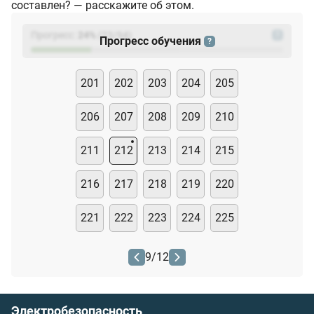
составлен? — расскажите об этом.
Прогресс:
24
%
(
23
/94)
?
Прогресс обучения
?
201
202
203
204
205
206
207
208
209
210
211
212
213
214
215
216
217
218
219
220
221
222
223
224
225
9
/
12
Электробезопасность