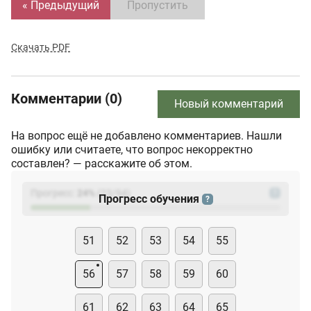
« Предыдущий
Пропустить
Скачать PDF
Комментарии (0)
Новый комментарий
На вопрос ещё не добавлено комментариев. Нашли
ошибку или считаете, что вопрос некорректно
составлен? — расскажите об этом.
Прогресс:
24
%
(
23
/94)
?
Прогресс обучения
?
51
52
53
54
55
56
57
58
59
60
61
62
63
64
65