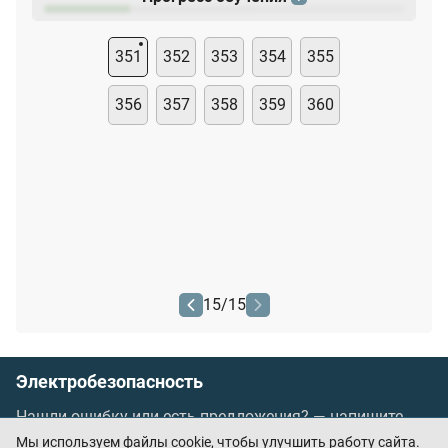
351
352
353
354
355
356
357
358
359
360
15
/
15
Электробезопасность
Нашли ошибку или есть предложения? —
напишите
нам
Мы используем файлы cookie, чтобы улучшить работу сайта.