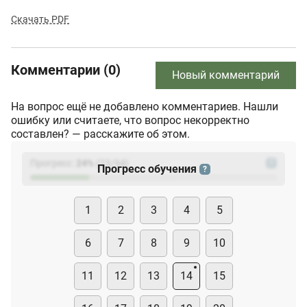
Скачать PDF
Комментарии (0)
Новый комментарий
На вопрос ещё не добавлено комментариев. Нашли
ошибку или считаете, что вопрос некорректно
составлен? — расскажите об этом.
Прогресс:
24
%
(
23
/94)
?
Прогресс обучения
?
1
2
3
4
5
6
7
8
9
10
11
12
13
14
15