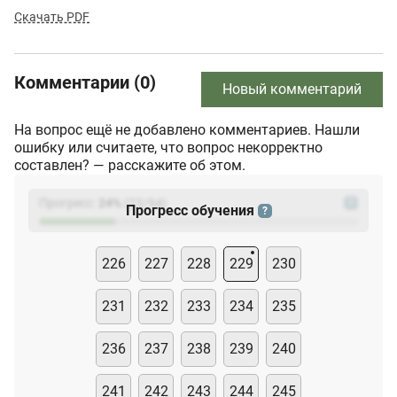
Скачать PDF
Комментарии (0)
Новый комментарий
На вопрос ещё не добавлено комментариев. Нашли
ошибку или считаете, что вопрос некорректно
составлен? — расскажите об этом.
Прогресс:
24
%
(
23
/94)
?
Прогресс обучения
?
226
227
228
229
230
231
232
233
234
235
236
237
238
239
240
241
242
243
244
245