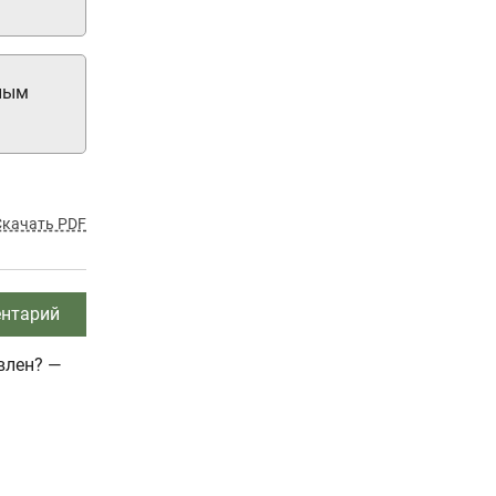
жным
Скачать PDF
нтарий
влен? —