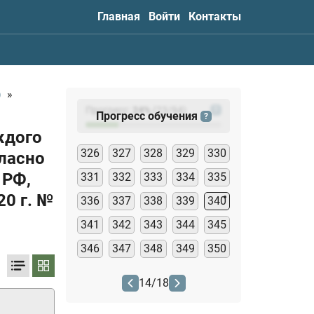
Главная
Войти
Контакты
)
»
Прогресс:
24
%
(
23
/94)
?
Прогресс обучения
?
ждого
326
327
328
329
330
гласно
 РФ,
331
332
333
334
335
20 г.
№
336
337
338
339
340
341
342
343
344
345
346
347
348
349
350
14
/
18