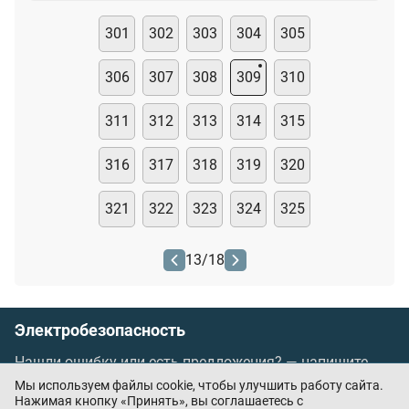
301
302
303
304
305
306
307
308
309
310
311
312
313
314
315
316
317
318
319
320
321
322
323
324
325
13
/
18
Электробезопасность
Нашли ошибку или есть предложения? —
напишите
нам
Мы используем файлы cookie, чтобы улучшить работу сайта.
Порядок проведения оплаты по банковским
Нажимая кнопку «Принять», вы соглашаетесь с