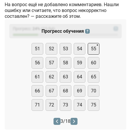
На вопрос ещё не добавлено комментариев. Нашли
ошибку или считаете, что вопрос некорректно
составлен? — расскажите об этом.
Прогресс:
24
%
(
23
/94)
?
Прогресс обучения
?
51
52
53
54
55
56
57
58
59
60
61
62
63
64
65
66
67
68
69
70
71
72
73
74
75
3
/
18