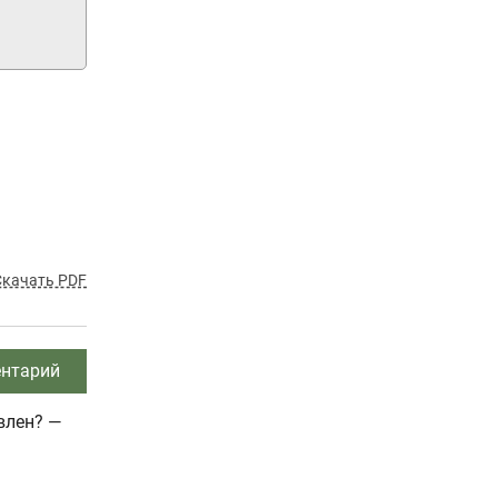
Скачать PDF
нтарий
влен? —