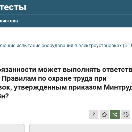
 тесты
лиотека
ляющие испытание оборудования в электроустановках (ЭТЛ
бязанности может выполнять ответст
 Правилам по охране труда при
овок, утвержденным приказом Минтру
3н?
?