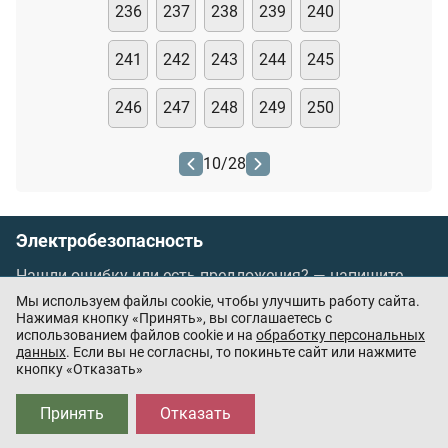
236
237
238
239
240
241
242
243
244
245
246
247
248
249
250
10
/
28
Электробезопасность
Нашли ошибку или есть предложения? —
напишите
нам
Мы используем файлы cookie, чтобы улучшить работу сайта.
Порядок проведения оплаты по банковским
Нажимая кнопку «Принять», вы соглашаетесь с
использованием файлов cookie и на
обработку персональных
картам
/
Цены
/
Оферта
данных
. Если вы не согласны, то покиньте сайт или нажмите
кнопку «Отказать»
Приложения партнёров:
Принять
Отказать