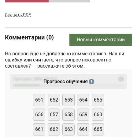
Скачать PDF
Комментарии (0)
Новый комментарий
На вопрос ещё не добавлено комментариев. Нашли
ошибку или считаете, что вопрос некорректно
составлен? — расскажите об этом.
Прогресс:
24
%
(
23
/94)
?
Прогресс обучения
?
651
652
653
654
655
656
657
658
659
660
661
662
663
664
665