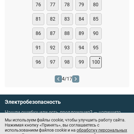
76
77
78
79
80
81
82
83
84
85
86
87
88
89
90
91
92
93
94
95
96
97
98
99
100
4
/
17
Электробезопасность
Нашли ошибку или есть предложения? —
напишите
нам
Мы используем файлы cookie, чтобы улучшить работу сайта.
Порядок проведения оплаты по банковским
Нажимая кнопку «Принять», вы соглашаетесь с
использованием файлов cookie и на
обработку персональных
картам
/
Цены
/
Оферта