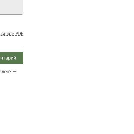
Скачать PDF
нтарий
влен? —