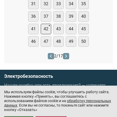
31
32
33
34
35
36
37
38
39
40
41
42
43
44
45
46
47
48
49
50
2
/
17
Электробезопасность
Нашли ошибку или есть предложения? —
напишите
нам
Мы используем файлы cookie, чтобы улучшить работу сайта.
Порядок проведения оплаты по банковским
Нажимая кнопку «Принять», вы соглашаетесь с
использованием файлов cookie и на
обработку персональных
картам
/
Цены
/
Оферта
данных
. Если вы не согласны, то покиньте сайт или нажмите
кнопку «Отказать»
Приложения партнёров: