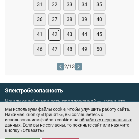
31
32
33
34
35
36
37
38
39
40
41
42
43
44
45
46
47
48
49
50
2
/
13
Электробезопасность
Нашли ошибку или есть предложения? —
напишите
нам
Мы используем файлы cookie, чтобы улучшить работу сайта.
Порядок проведения оплаты по банковским
Нажимая кнопку «Принять», вы соглашаетесь с
использованием файлов cookie и на
обработку персональных
картам
/
Цены
/
Оферта
данных
. Если вы не согласны, то покиньте сайт или нажмите
кнопку «Отказать»
Приложения партнёров: