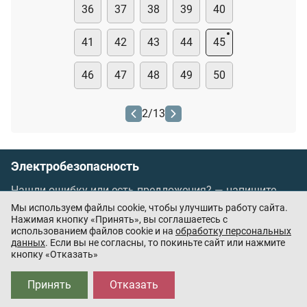
36
37
38
39
40
41
42
43
44
45
46
47
48
49
50
2
/
13
Электробезопасность
Нашли ошибку или есть предложения? —
напишите
нам
Мы используем файлы cookie, чтобы улучшить работу сайта.
Порядок проведения оплаты по банковским
Нажимая кнопку «Принять», вы соглашаетесь с
использованием файлов cookie и на
обработку персональных
картам
/
Цены
/
Оферта
данных
. Если вы не согласны, то покиньте сайт или нажмите
кнопку «Отказать»
Приложения партнёров:
Принять
Отказать