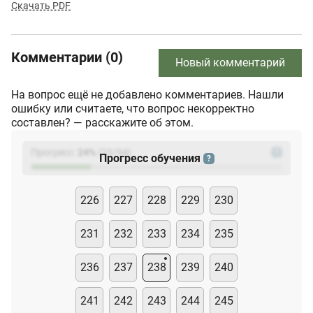
Скачать PDF
Комментарии (0)
Новый комментарий
На вопрос ещё не добавлено комментариев. Нашли
ошибку или считаете, что вопрос некорректно
составлен? — расскажите об этом.
Прогресс:
24
%
(
23
/94)
?
Прогресс обучения
?
226
227
228
229
230
231
232
233
234
235
236
237
238
239
240
241
242
243
244
245