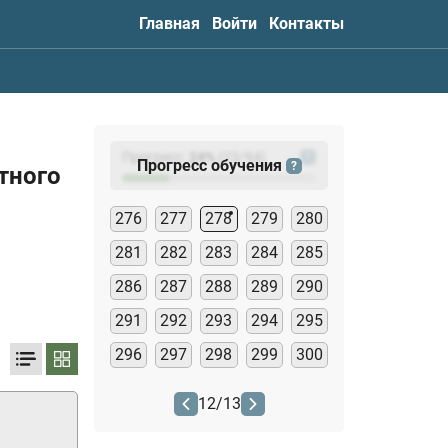
Главная
Войти
Контакты
Прогресс:
24
%
(
23
/94)
?
Прогресс обучения
?
тного
276
277
278
279
280
281
282
283
284
285
286
287
288
289
290
291
292
293
294
295
296
297
298
299
300
12
/
13