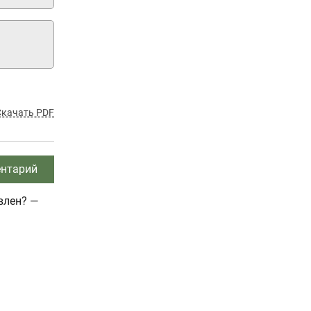
Скачать PDF
нтарий
влен? —