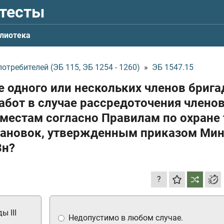
 тесты
лиотека
требителей (ЭБ 115, ЭБ 1254 - 1260)
»
ЭБ 1547.15
е одного или нескольких членов бриг
абот в случае рассредоточения члено
местам согласно Правилам по охране 
тановок, утвержденным приказом Мин
3н?
?
ы III
Недопустимо в любом случае.