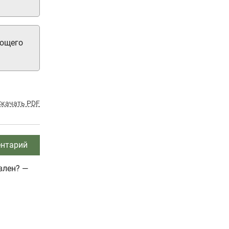
ующего
Скачать PDF
нтарий
влен? —