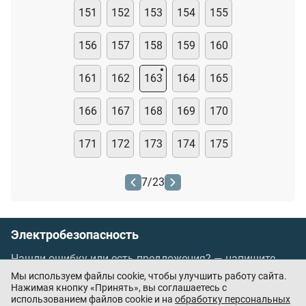
151
152
153
154
155
156
157
158
159
160
161
162
163
164
165
166
167
168
169
170
171
172
173
174
175
7
/
23
Электробезопасность
Нашли ошибку или есть предложения? —
напишите
нам
Мы используем файлы cookie, чтобы улучшить работу сайта.
Порядок проведения оплаты по банковским
Нажимая кнопку «Принять», вы соглашаетесь с
использованием файлов cookie и на
обработку персональных
картам
/
Цены
/
Оферта