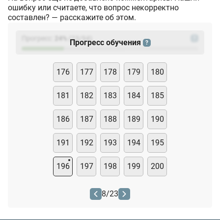
ошибку или считаете, что вопрос некорректно
составлен? — расскажите об этом.
Прогресс:
24
%
(
23
/94)
?
Прогресс обучения
?
176
177
178
179
180
181
182
183
184
185
186
187
188
189
190
191
192
193
194
195
196
197
198
199
200
8
/
23