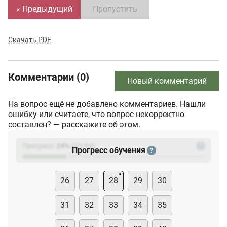
« Предыдущий
Пропустить
Скачать PDF
Комментарии (0)
Новый комментарий
На вопрос ещё не добавлено комментариев. Нашли
ошибку или считаете, что вопрос некорректно
составлен? — расскажите об этом.
Прогресс:
24
%
(
23
/94)
?
Прогресс обучения
?
26
27
28
29
30
31
32
33
34
35