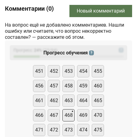
Комментарии (0)
Новый комментарий
На вопрос ещё не добавлено комментариев. Нашли
ошибку или считаете, что вопрос некорректно
составлен? — расскажите об этом.
Прогресс:
24
%
(
23
/94)
?
Прогресс обучения
?
451
452
453
454
455
456
457
458
459
460
461
462
463
464
465
466
467
468
469
470
471
472
473
474
475