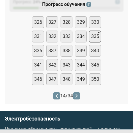
Прогресс:
24
%
(
23
/94)
?
Прогресс обучения
?
326
327
328
329
330
331
332
333
334
335
336
337
338
339
340
341
342
343
344
345
346
347
348
349
350
14
/
34
Электробезопасность
Нашли ошибку или есть предложения? —
напишите