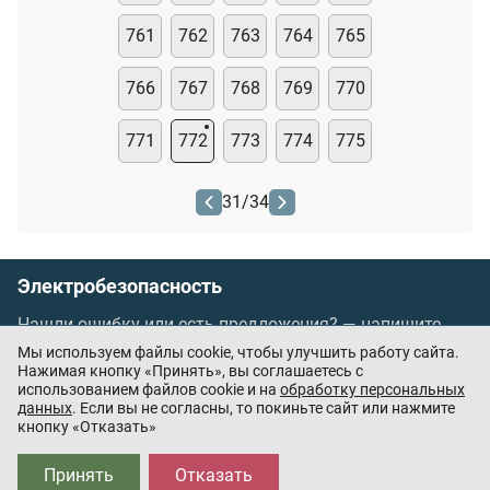
761
762
763
764
765
766
767
768
769
770
771
772
773
774
775
31
/
34
Электробезопасность
Нашли ошибку или есть предложения? —
напишите
нам
Мы используем файлы cookie, чтобы улучшить работу сайта.
Порядок проведения оплаты по банковским
Нажимая кнопку «Принять», вы соглашаетесь с
использованием файлов cookie и на
обработку персональных
картам
/
Цены
/
Оферта
данных
. Если вы не согласны, то покиньте сайт или нажмите
кнопку «Отказать»
Приложения партнёров:
Принять
Отказать