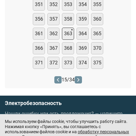
351
352
353
354
355
356
357
358
359
360
361
362
363
364
365
366
367
368
369
370
371
372
373
374
375
15
/
34
Электробезопасность
Нашли ошибку или есть предложения? —
напишите
нам
Мы используем файлы cookie, чтобы улучшить работу сайта.
Порядок проведения оплаты по банковским
Нажимая кнопку «Принять», вы соглашаетесь с
использованием файлов cookie и на
обработку персональных
картам
/
Цены
/
Оферта