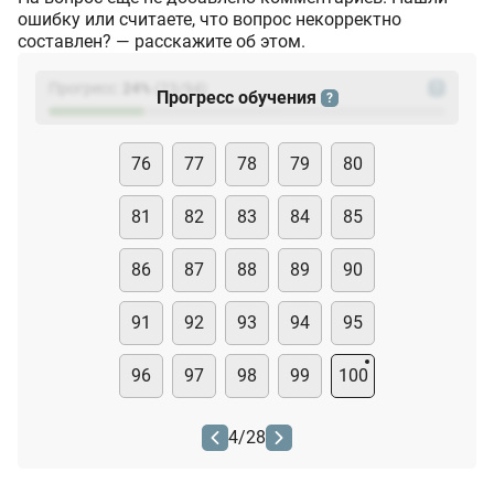
ошибку или считаете, что вопрос некорректно
составлен? — расскажите об этом.
Прогресс:
24
%
(
23
/94)
?
Прогресс обучения
?
76
77
78
79
80
81
82
83
84
85
86
87
88
89
90
91
92
93
94
95
96
97
98
99
100
4
/
28