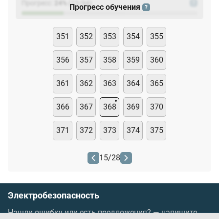
Прогресс:
24
%
(
23
/94)
?
Прогресс обучения
?
351
352
353
354
355
356
357
358
359
360
361
362
363
364
365
366
367
368
369
370
371
372
373
374
375
15
/
28
Электробезопасность
Нашли ошибку или есть предложения? —
напишите