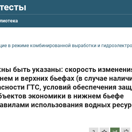
 тесты
лиотека
щие в режиме комбинированной выработки и гидроэлектр
жны быть указаны: скорость изменени
нем и верхних бьефах (в случае налич
асности ГТС, условий обеспечения за
объектов экономики в нижнем бьефе
равилами использования водных ресу