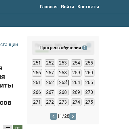
Главная
Войти
Контакты
останции
Прогресс:
24
%
(
23
/94)
?
Прогресс обучения
?
251
252
253
254
255
я
256
257
258
259
260
ия
261
262
263
264
265
щиты
266
267
268
269
270
рсов
271
272
273
274
275
11
/
28