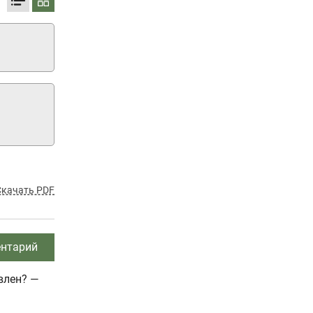
Скачать PDF
нтарий
влен? —