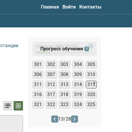
Главная
Войти
Контакты
останции
Прогресс:
24
%
(
23
/94)
?
Прогресс обучения
?
301
302
303
304
305
306
307
308
309
310
311
312
313
314
315
316
317
318
319
320
321
322
323
324
325
13
/
28