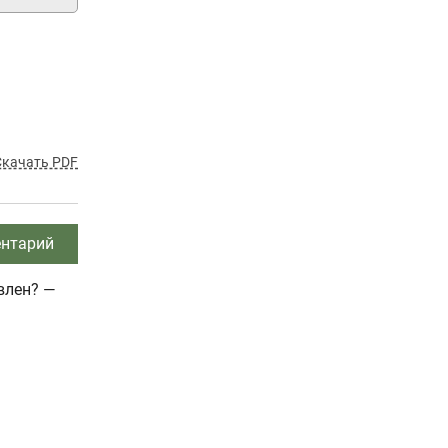
Скачать PDF
нтарий
влен? —