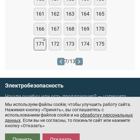
161
162
163
164
165
166
167
168
169
170
171
172
173
174
175
7
/
13
Электробезопасность
Нашли ошибку или есть предложения? —
напишите
нам
Мы используем файлы cookie, чтобы улучшить работу сайта.
Порядок проведения оплаты по банковским
Нажимая кнопку «Принять», вы соглашаетесь с
использованием файлов cookie и на
обработку персональных
картам
/
Цены
/
Оферта
данных
. Если вы не согласны, то покиньте сайт или нажмите
кнопку «Отказать»
Приложения партнёров:
Принять
Отказать