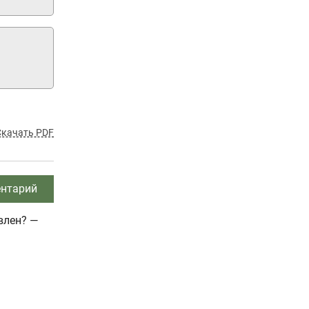
Скачать PDF
нтарий
влен? —