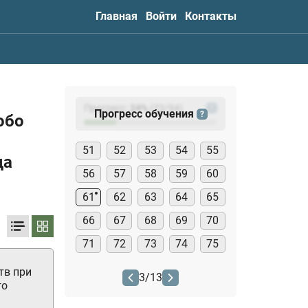
Главная
Войти
Контакты
Прогресс:
24
%
(
23
/94)
?
Прогресс обучения
?
обо
51
52
53
54
55
да
56
57
58
59
60
61
62
63
64
65
66
67
68
69
70
71
72
73
74
75
тв при
3
/
13
го