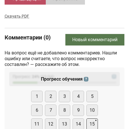
Скачать PDF
Комментарии (0)
Новый комментарий
На вопрос ещё не добавлено комментариев. Нашли
ошибку или считаете, что вопрос некорректно
составлен? — расскажите об этом.
Прогресс:
24
%
(
23
/94)
?
Прогресс обучения
?
1
2
3
4
5
6
7
8
9
10
11
12
13
14
15