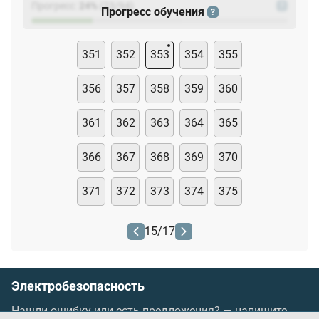
Прогресс:
24
%
(
23
/94)
?
Прогресс обучения
?
351
352
353
354
355
356
357
358
359
360
361
362
363
364
365
366
367
368
369
370
371
372
373
374
375
15
/
17
Электробезопасность
Нашли ошибку или есть предложения? —
напишите