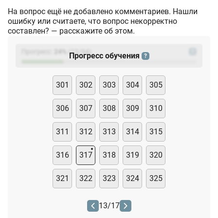
На вопрос ещё не добавлено комментариев. Нашли
ошибку или считаете, что вопрос некорректно
составлен? — расскажите об этом.
Прогресс:
24
%
(
23
/94)
?
Прогресс обучения
?
301
302
303
304
305
306
307
308
309
310
311
312
313
314
315
316
317
318
319
320
321
322
323
324
325
13
/
17