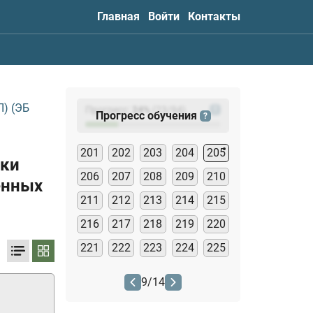
Главная
Войти
Контакты
) (ЭБ
Прогресс:
24
%
(
23
/94)
?
Прогресс обучения
?
201
202
203
204
205
тки
206
207
208
209
210
енных
211
212
213
214
215
216
217
218
219
220
221
222
223
224
225
9
/
14