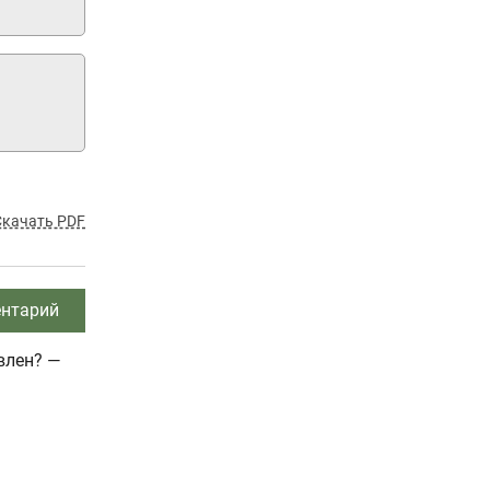
Скачать PDF
нтарий
влен? —