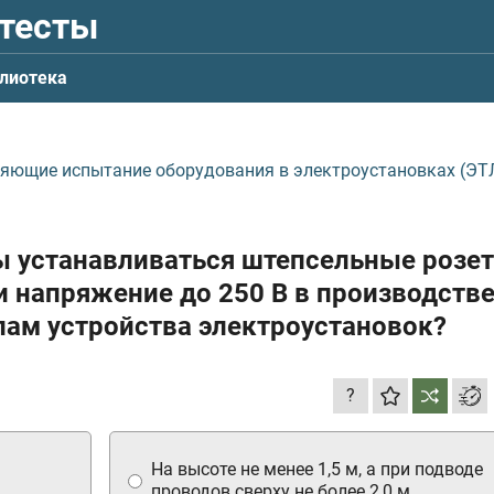
 тесты
лиотека
ляющие испытание оборудования в электроустановках (ЭТЛ
ы устанавливаться штепсельные розе
и напряжение до 250 В в производств
ам устройства электроустановок?
?
На высоте не менее 1,5 м, а при подводе
проводов сверху не более 2,0 м.