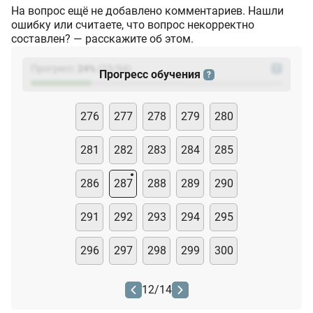
На вопрос ещё не добавлено комментариев. Нашли
ошибку или считаете, что вопрос некорректно
составлен? — расскажите об этом.
Прогресс:
24
%
(
23
/94)
?
Прогресс обучения
?
276
277
278
279
280
281
282
283
284
285
286
287
288
289
290
291
292
293
294
295
296
297
298
299
300
12
/
14