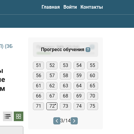
Главная
Войти
Контакты
) (ЭБ
Прогресс:
24
%
(
23
/94)
?
Прогресс обучения
?
51
52
53
54
55
ы
56
57
58
59
60
не
61
62
63
64
65
ом
66
67
68
69
70
71
72
73
74
75
3
/
14