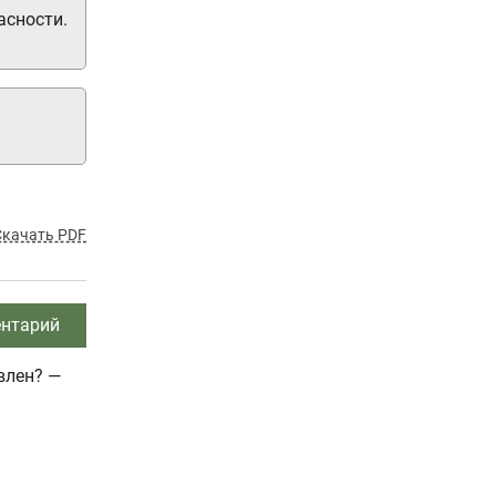
асности.
Скачать PDF
нтарий
влен? —