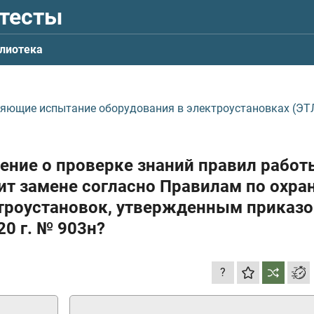
 тесты
лиотека
ляющие испытание оборудования в электроустановках (ЭТЛ
рение о проверке знаний правил работ
ит замене согласно Правилам по охра
ктроустановок, утвержденным приказ
20 г.
№ 903н?
?