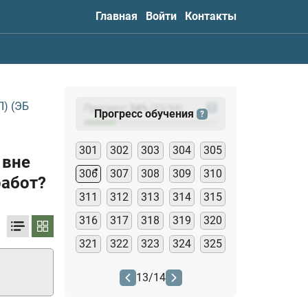
Главная
Войти
Контакты
) (ЭБ
Прогресс:
24
%
(
23
/94)
?
Прогресс обучения
?
301
302
303
304
305
 вне
306
307
308
309
310
работ?
311
312
313
314
315
316
317
318
319
320
321
322
323
324
325
13
/
14