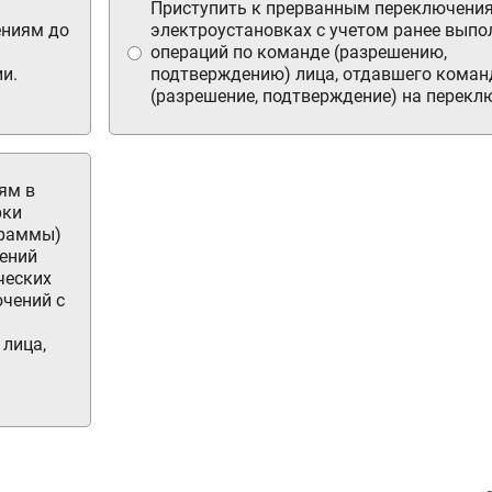
Приступить к прерванным переключени
ениям до
электроустановках с учетом ранее вып
операций по команде (разрешению,
и.
подтверждению) лица, отдавшего коман
(разрешение, подтверждение) на перекл
ям в
рки
граммы)
чений
ческих
ючений с
лица,