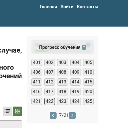
Главная
Войти
Контакты
Прогресс:
24
%
(
23
/94)
?
Прогресс обучения
?
случае,
401
402
403
404
405
ного
406
407
408
409
410
ючений
411
412
413
414
415
416
417
418
419
420
421
422
423
424
425
17
/
21